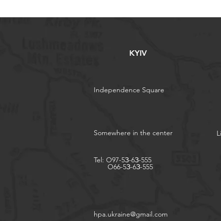
KYIV
Independence Square
Somewhere in the center
L
Tel:
O97-5З-6З-555
O66-5З-6З-555
​hpa.ukraine@gmail.com