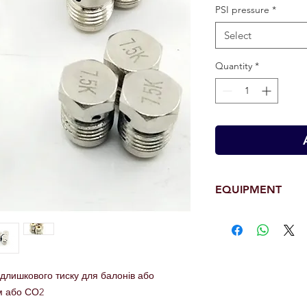
PSI pressure
*
Select
Quantity
*
EQUIPMENT
Різьба 1/8 NPT
длишкового тиску для балонів або
ям або СО2