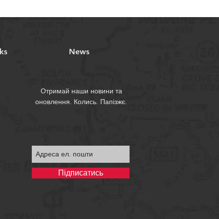
rks
News
Отримай наши новини та
оновлення. Колись. Папізжє.
Підписатись