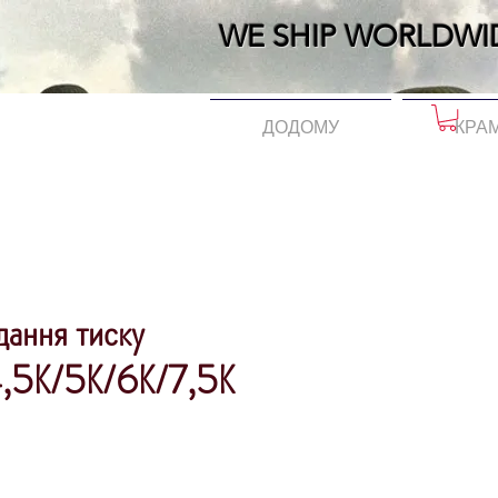
WE SHIP WORLDWI
ДОДОМУ
КРА
дання тиску
4,5К/5К/6К/7,5К