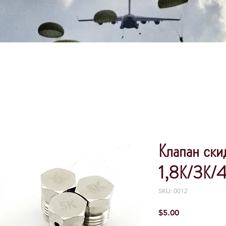
Клапан ски
1,8К/3К/
SKU: 0012
Price
$5.00