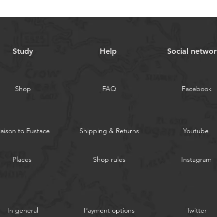
Study
Help
​Social netwo
Shop
FAQ
Facebook
iaison to Eustace
Shipping & Returns
Youtube
Places
Shop rules
Instagram
In general
Payment options
Twitter