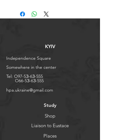
KYIV
Independence Square
Somewhere in the center
Tel:
O97-5З-6З-555
O66-5З-6З-555
​hpa.ukraine@gmail.com
Study
Shop
Liaison to Eustace
Places