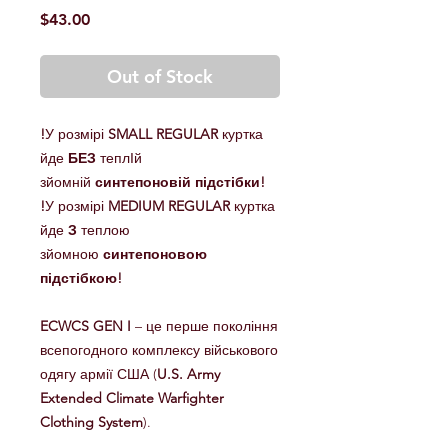
Price
$43.00
Out of Stock
!
У розмірі
SMALL REGULAR
куртка
йде
БЕЗ
теплІй
зйомній
синтепоновій підстібки!
!
У розмірі
MEDIUM REGULAR
куртка
йде
З
теплою
зйомною
синтепоновою
підстібкою!
ECWCS GEN I
– це перше покоління
всепогодного комплексу військового
одягу армії США (
U.S. Army
Extended Climate Warfighter
Clothing System
).