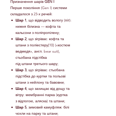
Призначення шарів
GEN I
Перше покоління (Gen I) системи
складалося з 23-х речей:
Шар 1
, що відводить вологу (піт):
нижня білизна — кофта та
кальсони з поліпропілену;
Шар 2
, що зігріває: кофта та
штани з поліестеру[10] («костюм
ведмедя», англ. bear suit),
стьобана підстібка
під штани третього шару;
Шар 3
, що зігріває: стьобана
підстібка до куртки та польові
штани з нейлону та бавовни;
Шар 4
, що захищає від дощу та
вітру: мембранні парка (куртка
з відлогою, аляска) та штани;
Шар 5
, зимовий камуфляж: білі
чохли на парку та штани;