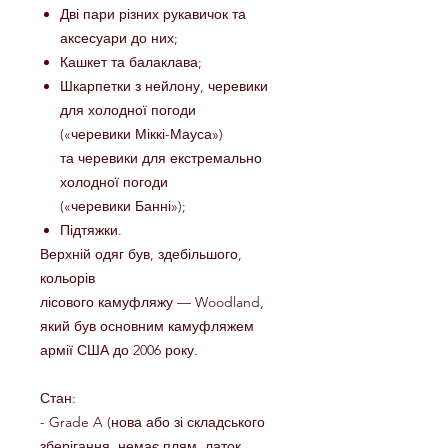
Дві пари різних рукавичок та
аксесуари до них;
Кашкет та балаклава;
Шкарпетки з нейлону, черевики
для холодної погоди
(«черевики Міккі-Мауса»)
та черевики для екстремально
холодної погоди
(«черевики Банні»);
Підтяжки.
Верхній одяг був, здебільшого,
кольорів
лісового камуфляжу — Woodland,
який був основним камуфляжем
армії США до 2006 року.
Стан:
- Grade A (нова або зі складського
зберігання. немає плям, латок,