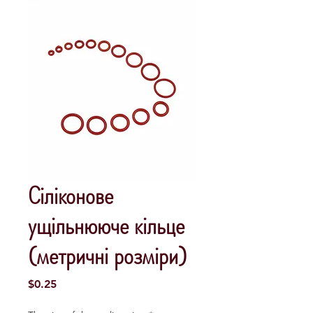
Сіліконове
ущільнююче кільце
(метричні розміри)
Price
$0.25