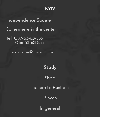
KYIV
Independence Square
Somewhere in the center
Tel:
O97-5З-6З-555
O66-5З-6З-555
​hpa.ukraine@gmail.com
Study
Shop
Liaison to Eustace
Places
In general
Help
FAQ