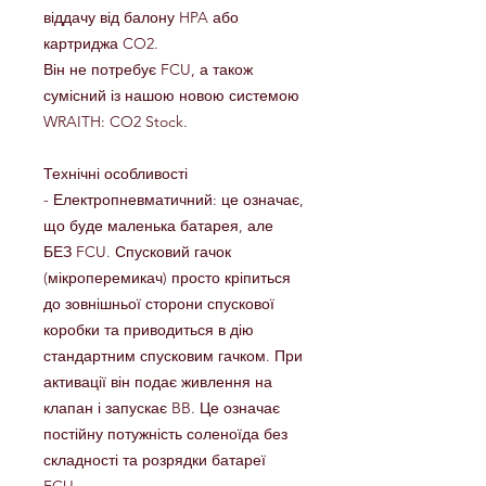
віддачу від балону HPA або
картриджа CO2.
Він не потребує FCU, а також
сумісний із нашою новою системою
WRAITH: CO2 Stock.
Технічні особливості
- Електропневматичний: це означає,
що буде маленька батарея, але
БЕЗ FCU. Спусковий гачок
(мікроперемикач) просто кріпиться
до зовнішньої сторони спускової
коробки та приводиться в дію
стандартним спусковим гачком. При
активації він подає живлення на
клапан і запускає BB. Це означає
постійну потужність соленоїда без
складності та розрядки батареї