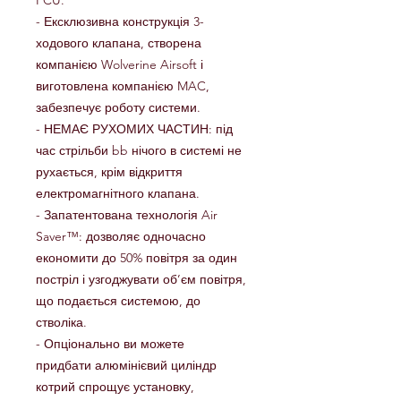
FCU.
- Ексклюзивна конструкція 3-
ходового клапана, створена
компанією Wolverine Airsoft і
виготовлена компанією MAC,
забезпечує роботу системи.
- НЕМАЄ РУХОМИХ ЧАСТИН: під
час стрільби bb нічого в системі не
рухається, крім відкриття
електромагнітного клапана.
- Запатентована технологія Air
Saver™: дозволяє одночасно
економити до 50% повітря за один
постріл і узгоджувати об’єм повітря,
що подається системою, до
стволіка.
- Опціонально ви можете
придбати алюмінієвий циліндр
котрий спрощує установку,