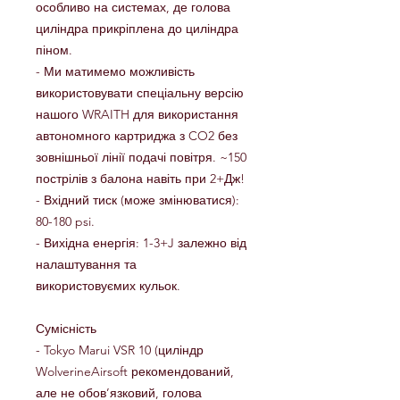
особливо на системах, де голова
циліндра прикріплена до циліндра
піном.
- Ми матимемо можливість
використовувати спеціальну версію
нашого WRAITH для використання
автономного картриджа з CO2 без
зовнішньої лінії подачі повітря. ~150
пострілів з балона навіть при 2+Дж!
- Вхідний тиск (може змінюватися):
80-180 psi.
- Вихідна енергія: 1-3+J залежно від
налаштування та
використовуємих кульок.
Сумісність
- Tokyo Marui VSR 10 (циліндр
WolverineAirsoft рекомендований,
але не обов’язковий, голова