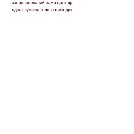
запропонований нами циліндр,
однак сумісна голова циліндрів
доступна у нас за спеціальним
запитом.
Включає в себе
Комплект BOLT HPA
BOLT 1/8″ Airline
Фітінгі повітряної лінії
Голова циліндру
Циліндр (тільки у комплектації
Cylinder Kit)
Комплект O-Ring