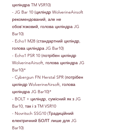
циліндра TM VSR10)
- JG Bar 10 (циліндр WolverineAirsoft
рекомендований, але не
обов’язковий, голова циліндра JG
Bar10)
- Echo1 M28 (стандартний циліндр,
голова циліндра JG Bar10)
- Echo1 PSR 10 (потрібен циліндр
WolverineAirsoft, голова циліндра JG
Bar10)*
- Cybergun FN Herstal SPR (потрібен
циліндр WolverineAirsoft, голова
циліндра JG Bar10)*
- BOLT + циліндр, сумісний як з JG
Bar10, так і з TM VSR10
- Novritsch SSG10 (Традиційний
електричний БОЛТ лише для JG
Bar10)