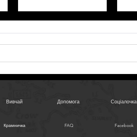
Розуміння ВВД систем
SPR 
для страйкболу
на 
Вивчай
Допомога
Соціалочка
Крамничка
FAQ
Facebook