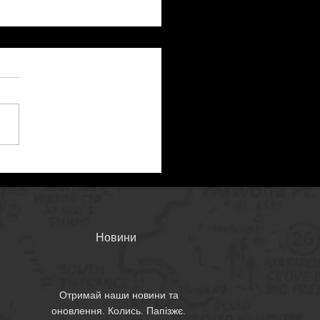
на ВВД: что сделано
данный момент
Новини
Отримай наши новини та
оновлення. Колись. Папізжє.