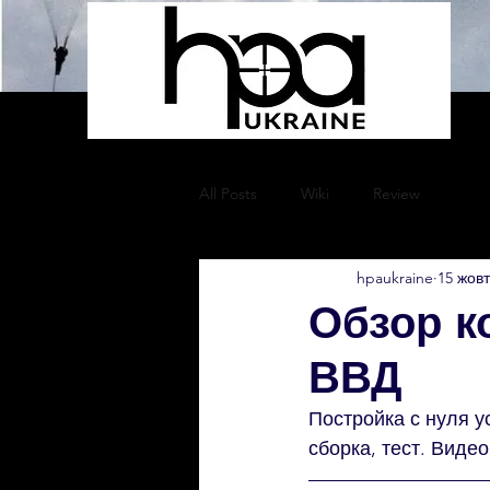
All Posts
Wiki
Review
hpaukraine
15 жовт
Обзор к
ВВД
Постройка с нуля 
сборка, тест. Видео 