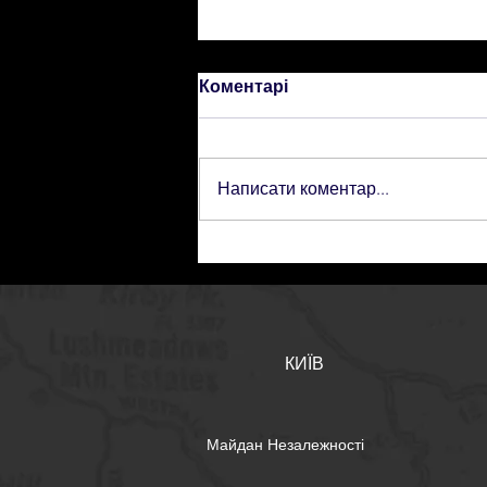
Коментарі
Написати коментар...
Розуміння ПВТ-систем у
страйкболі: ключ до
покращення вашої зброї
КИЇВ
Майдан Незалежності