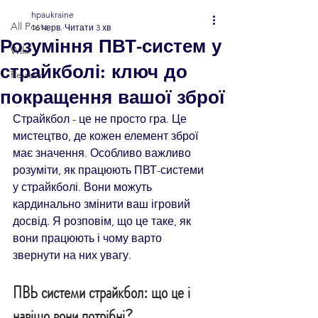
hpaukraine
All Posts
16 черв.
Читати 3 хв
Розуміння ПВТ-систем у
Wiki
страйкболі: ключ до
Review
покращення вашої зброї
Страйкбол - це не просто гра. Це 
мистецтво, де кожен елемент зброї 
має значення. Особливо важливо 
розуміти, як працюють ПВТ-системи 
у страйкболі. Вони можуть 
кардинально змінити ваш ігровий 
досвід. Я розповім, що це таке, як 
вони працюють і чому варто 
звернути на них увагу.
ПВЬ системи страйкбол: що це і 
навіщо вони потрібні?