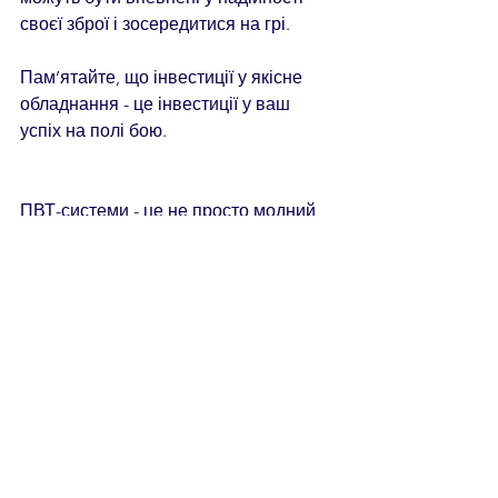
своєї зброї і зосередитися на грі.
Пам’ятайте, що інвестиції у якісне 
обладнання - це інвестиції у ваш 
успіх на полі бою.
ПВТ-системи - це не просто модний 
тренд. Це реальний спосіб підвищити 
ефективність і надійність вашої 
страйкбольної зброї. Вони 
відкривають нові горизонти для 
кожного гравця, який прагне до 
досконалості. Не бійтеся 
експериментувати і вдосконалювати 
свою зброю - результат вас приємно 
здивує!