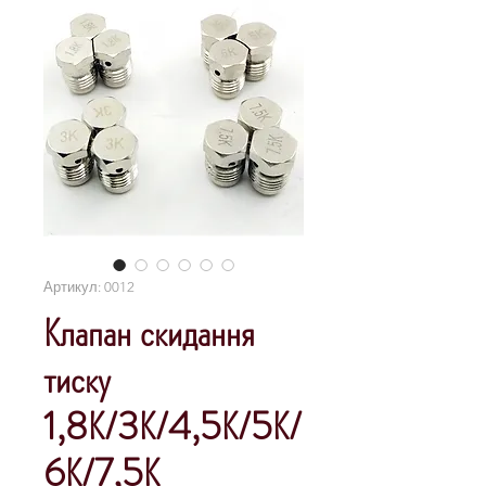
Артикул: 0012
Клапан скидання
тиску
1,8К/3К/4,5К/5К/
6К/7,5К