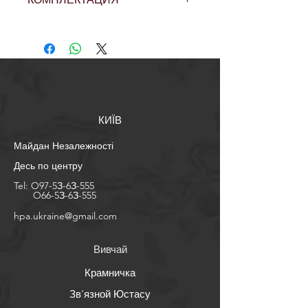
Різьба 1/8 NPT
КИЇВ
Майдан Незалежності
Десь по центру
Tel:
O97-5З-6З-555
O66-5З-6З-555
​hpa.ukraine@gmail.com
Вивчай
Крамничка
Зв'язной Юстасу