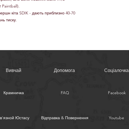
Paintball).
вершн кіта SDIK - дають приблизно 40-70
нь тиску.
Вивчай
Допомога
Соціалочка
Крамничка
FAQ
Facebook
в'язной Юстасу
Відправка & Повернення
Youtube