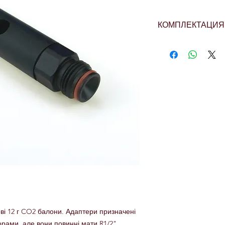
КОМПЛЕКТАЦИЯ
Колба з ущільнюва
ві 12 г CO2 балони. Адаптери призначені
орами, але вони повинні мати R1/2"