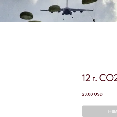
12 г. CO2
Ціна
23,00 USD
Нем