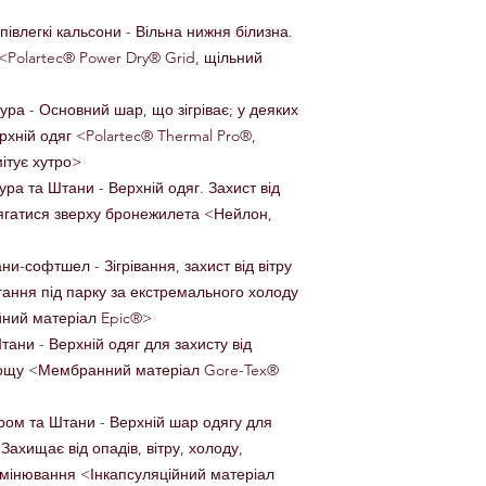
івлегкі кальсони - Вільна нижня білизна.
 <Polartec® Power Dry® Grid, щільний
ура - Основний шар, що зігріває; у деяких
рхній одяг <Polartec® Thermal Pro®,
ітує хутро>
ура та Штани - Верхній одяг. Захист від
дягатися зверху бронежилета <Нейлон,
-софтшел - Зігрівання, захист від вітру
гання під парку за екстремального холоду
йний матеріал Epic®>
ани - Верхній одяг для захисту від
 дощу <Мембранний матеріал Gore-Tex®
ром та Штани - Верхній шар одягу для
ахищає від опадів, вітру, холоду,
мінювання <Інкапсуляційний матеріал