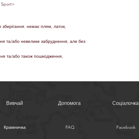
 Sport>
о зберігання. немає плям, латок,
ння та/або невелике забруднення, але без
ння та/або також пошкодження,
Вивчай
Допомога
Соціалочка
Крамничка
FAQ
Facebook