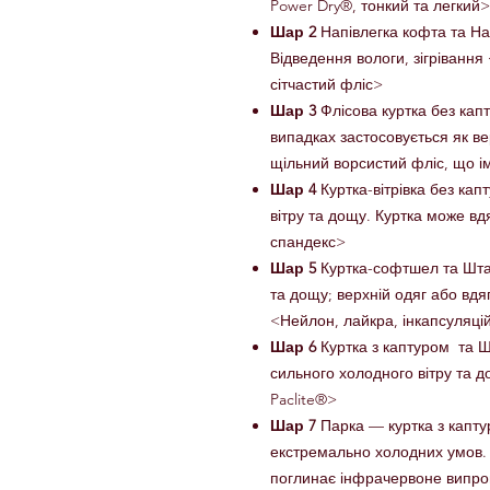
Power Dry®, тонкий та легкий>
Шар 2
Напівлегка кофта та Нап
Відведення вологи, зігрівання
сітчастий фліс>
Шар 3
Флісова куртка без капт
випадках застосовується як ве
щільний ворсистий фліс, що ім
Шар 4
Куртка-вітрівка без капт
вітру та дощу. Куртка може в
спандекс>
Шар 5
Куртка-софтшел та Штани
та дощу; верхній одяг або вдя
<Нейлон, лайкра, інкапсуляці
Шар 6
Куртка з каптуром та Шт
сильного холодного вітру та
Paclite®>
Шар 7
Парка — куртка з капту
екстремально холодних умов. З
поглинає інфрачервоне випро