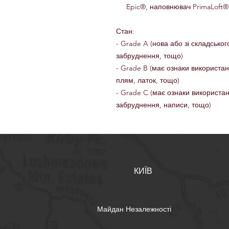
Epic®, наповнювач PrimaLoft®
Стан:
- Grade A (нова або зі складськог
забруднення, тощо)
- Grade B (має ознаки використа
плям, латок, тощо)
- Grade C (має ознаки використа
забруднення, написи, тощо)
КИЇВ
Майдан Незалежності