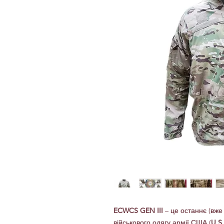
ECWCS GEN III
– це останнє (вже
військового одягу армії США (
U.S