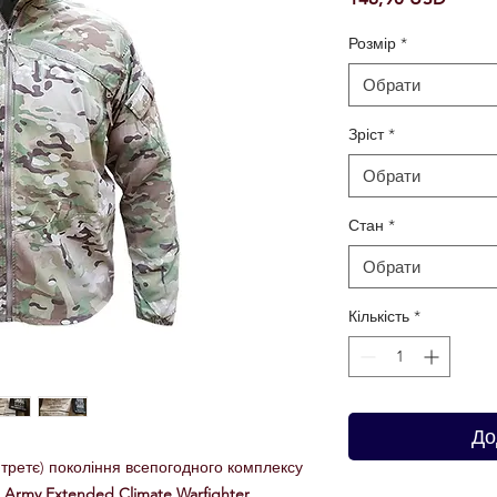
Розмір
*
Обрати
Зріст
*
Обрати
Стан
*
Обрати
Кількість
*
До
 третє) покоління всепогодного комплексу
. Army Extended Climate Warfighter