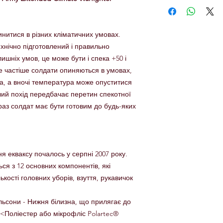
пинитися в різних кліматичних умовах.
хнічно підготовлений і правильно
ишніх умов, це може бути і спека +50 і
се частіше солдати опиняються в умовах,
ка, а вночі температура може опуститися
лий похід передбачає перетин спекотної
араз солдат має бути готовим до будь-яких
я екваксу почалось у серпні 2007 року.
ся з 12 основних компонентів, які
лькості головних уборів, взуття, рукавичок
альсони - Нижня білизна, що прилягає до
) <Поліестер або мікрофліс Polartec®