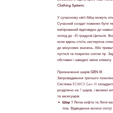
Clothing System
).
У сучасному світі бійці можуть о
Сучасний солдат повинен бути те
екіпірований відповідно до навкол
холод до -40 градусів Цельсія. В
коли вдень стоїть нестерпна спе
до мінусових значень. Або трива
пустелі та покритих снігом гір. З
обставин і швидкої зміни клімату.
Призначення шарів
GEN III
Запровадження третього поколінн
Система ECWCS Gen III складаєть
розділено на 7 шарів, і великої кі
та аксесуарів
Шар 1
Легка кофта та Легкі к
тіла. Відведення вологи (поту