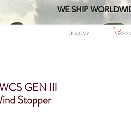
WE SHIP WORLDWI
ДОДОМУ
КРА
CWCS GEN III
Wind Stopper