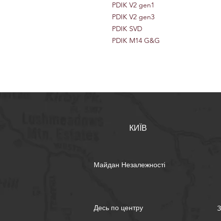
PDIK V2 gen1
PDIK V2 gen3
PDIK SVD
PDIK M14 G&G
КИЇВ
Майдан Незалежності
Десь по центру
З