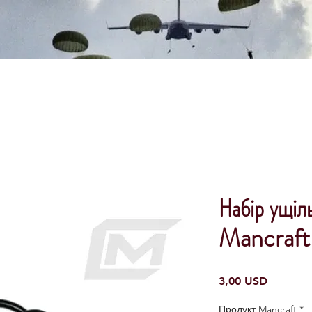
Набір ущіл
Mancraft
Ціна
3,00 USD
Продукт Mancraft
*