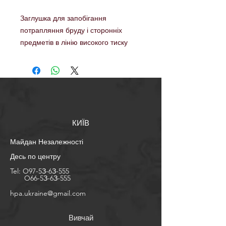
Заглушка для запобігання
потрапляння бруду і сторонніх
предметів в лінію високого тиску
КИЇВ
Майдан Незалежності
Десь по центру
Tel:
O97-5З-6З-555
O66-5З-6З-555
​hpa.ukraine@gmail.com
Вивчай