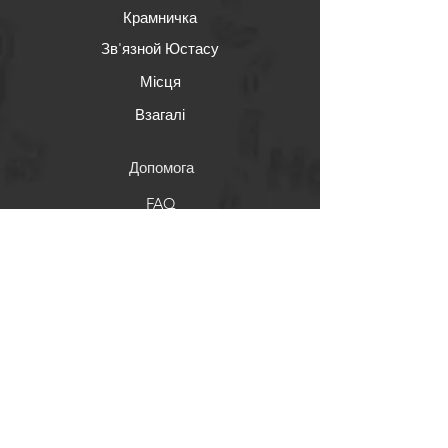
Крамничка
Зв'язной Юстасу
Місця
Взагалі
Допомога
FAQ
Відправка & Повернення
Правила крамнички
Варіанти оплати
Соціалочка
Facebook
Youtube