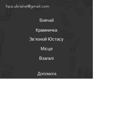
​hpa.ukraine@gmail.com
Вивчай
Крамничка
Зв'язной Юстасу
Місця
Взагалі
Допомога
FAQ
Відправка & Повернення
Правила крамнички
Варіанти оплати
Соціалочка