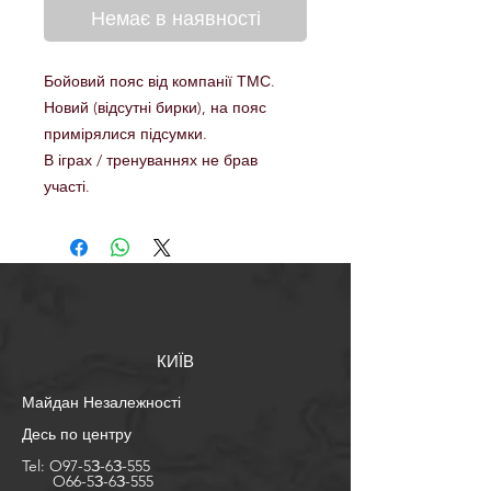
Немає в наявності
Бойовий пояс від компанії ТМС.
Новий (відсутні бирки), на пояс
примірялися підсумки.
В іграх / тренуваннях не брав
участі.
КИЇВ
Майдан Незалежності
Десь по центру
Tel:
O97-5З-6З-555
O66-5З-6З-555