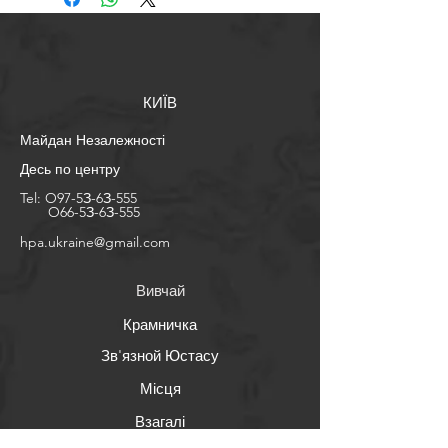
КИЇВ
Майдан Незалежності
Десь по центру
Tel:
O97-5З-6З-555
O66-5З-6З-555
​hpa.ukraine@gmail.com
Вивчай
Крамничка
Зв'язной Юстасу
Місця
Взагалі