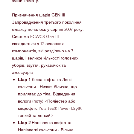
зміни клімату.
Призначення шарів
GEN III
Запровадження третього покоління
екваксу почалось у серпні 2007 року.
Система ECWCS Gen III
складається з 12 основних
компонентів, які розділено на 7
шарів, і великої кількості головних
уборів, взуття, рукавичок та
аксесуарів
Шар 1
Легка кофта та Легкі
кальсони - Нижня білизна, що
прилягає до тіла. Відведення
вологи (поту) <Поліестер або
мікрофліс Polartec® Power Dry®,
тонкий та легкий>
Шар 2
Напівлегка кофта та
Напівлегкі кальсони - Вільна