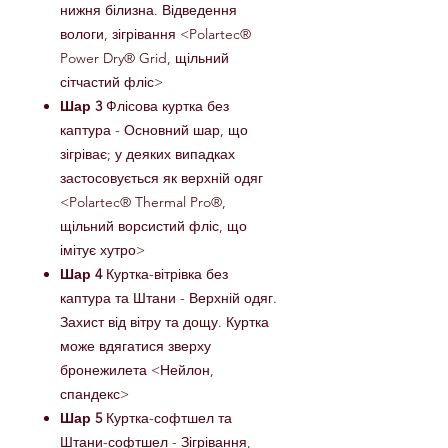
нижня білизна. Відведення
вологи, зігрівання <Polartec®
Power Dry® Grid, щільний
сітчастий фліс>
Шар 3
Флісова куртка без
каптура - Основний шар, що
зігріває; у деяких випадках
застосовується як верхній одяг
<Polartec® Thermal Pro®,
щільний ворсистий фліс, що
імітує хутро>
Шар 4
Куртка-вітрівка без
каптура та Штани - Верхній одяг.
Захист від вітру та дощу. Куртка
може вдягатися зверху
бронежилета <Нейлон,
спандекс>
Шар 5
Куртка-софтшел та
Штани-софтшел - Зігрівання,