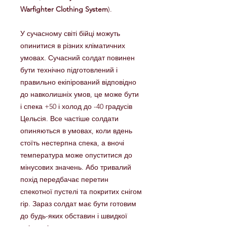
Warfighter Clothing System
).
У сучасному світі бійці можуть
опинитися в різних кліматичних
умовах. Сучасний солдат повинен
бути технічно підготовлений і
правильно екіпірований відповідно
до навколишніх умов, це може бути
і спека +50 і холод до -40 градусів
Цельсія. Все частіше солдати
опиняються в умовах, коли вдень
стоїть нестерпна спека, а вночі
температура може опуститися до
мінусових значень. Або тривалий
похід передбачає перетин
спекотної пустелі та покритих снігом
гір. Зараз солдат має бути готовим
до будь-яких обставин і швидкої