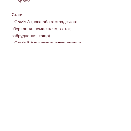
Sport>
Стан:
- Grade A (нова або зі складського
зберігання. немає плям, латок,
забруднення, тощо)
- Grade B (має ознаки використання
та/або невелике забруднення, але
без плям, латок, тощо)
- Grade C (має ознаки використання
та/або також пошкодження,
забруднення, написи, тощо)
КИЇВ