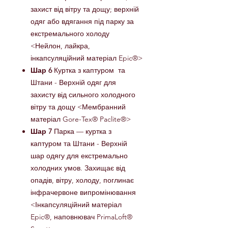
захист від вітру та дощу; верхній
одяг або вдягання під парку за
екстремального холоду
<Нейлон, лайкра,
інкапсуляційний матеріал Epic®>
Шар 6
Куртка з каптуром та
Штани - Верхній одяг для
захисту від сильного холодного
вітру та дощу <Мембранний
матеріал Gore-Tex® Paclite®>
Шар 7
Парка — куртка з
каптуром та Штани - Верхній
шар одягу для екстремально
холодних умов. Захищає від
опадів, вітру, холоду, поглинає
інфрачервоне випромінювання
<Інкапсуляційний матеріал
Epic®, наповнювач PrimaLoft®